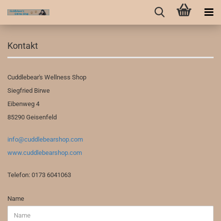
Kontakt
Cuddlebear's Wellness Shop
Siegfried Birwe
Eibenweg 4
85290
Geisenfeld
info@cuddlebearshop.com
www.cuddlebearshop.com
Telefon:
0173 6041063
KONTAKT
Name