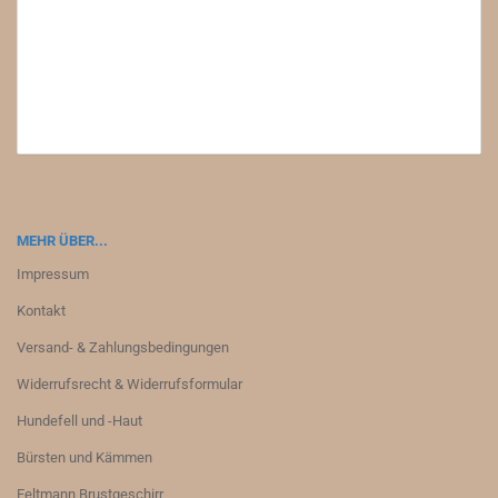
MEHR ÜBER...
Impressum
Kontakt
Versand- & Zahlungsbedingungen
Widerrufsrecht & Widerrufsformular
Hundefell und -Haut
Bürsten und Kämmen
Feltmann Brustgeschirr