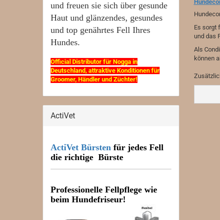
Hundecon
und freuen sie sich über gesunde
Hundecon
Haut und glänzendes, gesundes
Es sorgt 
und top genährtes Fell Ihres
und das 
Hundes.
Als Cond
können ab
Official Distributor für Nogga in
Deutschland, attraktive Konditionen für
Zusätzli
Groomer, Händler und Züchter!
ActiVet
ActiVet Bürsten
für jedes Fell
die richtige Bürste
Professionelle Fellpflege wie
beim Hundefriseur!