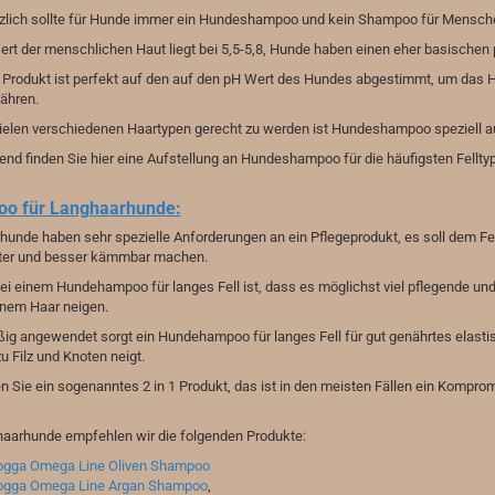
zlich sollte für Hunde immer ein Hundeshampoo und kein Shampoo für Mensch
rt der menschlichen Haut liegt bei 5,5-5,8, Hunde haben einen eher basischen
 Produkt ist perfekt auf den auf den pH Wert des Hundes abgestimmt, um das H
ähren.
elen verschiedenen Haartypen gerecht zu werden ist Hundeshampoo speziell auf
nd finden Sie hier eine Aufstellung an Hundeshampoo für die häufigsten Fellty
o für Langhaarhunde:
unde haben sehr spezielle Anforderungen an ein Pflegeprodukt, es soll dem Fell 
tter und besser kämmbar machen.
ei einem Hundehampoo für langes Fell ist, dass es möglichst viel pflegende un
enem Haar neigen.
ig angewendet sorgt ein Hundehampoo für langes Fell für gut genährtes elasti
u Filz und Knoten neigt.
 Sie ein sogenanntes 2 in 1 Produkt, das ist in den meisten Fällen ein Kompr
haarhunde empfehlen wir die folgenden Produkte:
gga Omega Line Oliven Shampoo
gga Omega Line Argan Shampoo
,