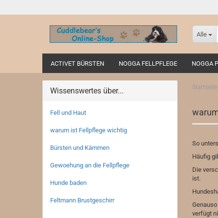
Alle
ACTIVET BÜRSTEN
NOGGA FELLPFLEGE
NOGGA P
Startseite
Wissenswertes über...
warum 
Fell und Haut
warum ist Fellpflege wichtig
So unters
Bürsten und Kämmen
Häufig gi
Gewoehung an die Fellpflege
Die versc
ist.
Hunde baden
Hundesham
Feltmann Brustgeschirr
Genauso w
verfügt n