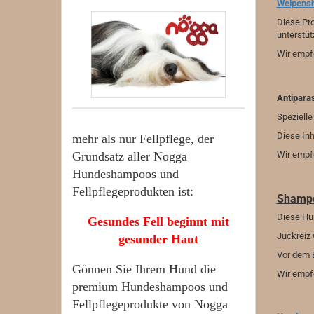
Welpens
Diese Pro
unterstüt
Wir empf
Antipara
Speziell
Diese Inh
mehr als nur Fellpflege, der
Grundsatz aller Nogga
Wir empf
Hundeshampoos und
Fellpflegeprodukten ist:
Shampo
Diese Hun
Gesundes Fell beginnt mit
Juckreiz
gesunder Haut
Vor dem E
Gönnen Sie Ihrem Hund die
Wir empf
premium Hundeshampoos und
Fellpflegeprodukte von Nogga