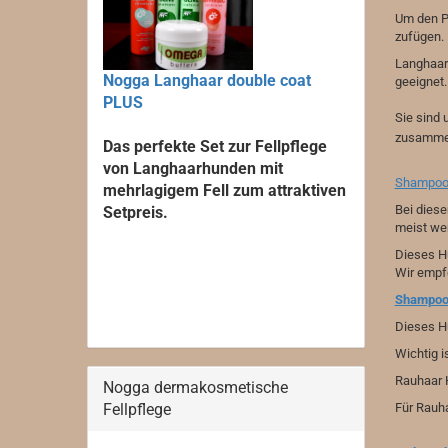
Um den P
zufügen.
Langhaar 
Nogga Langhaar double coat
geeignet.
PLUS
Sie sind 
zusamme
Das perfekte Set zur Fellpflege
von Langhaarhunden mit
Shampoo 
mehrlagigem Fell zum attraktiven
Bei diese
Setpreis.
meist wen
Dieses H
Wir empf
Shampoo 
Dieses H
Wichtig i
Rauhaar H
Nogga dermakosmetische
Fellpflege
Für Rauh