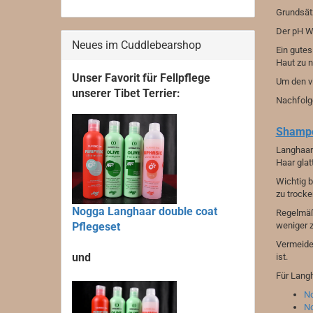
Grundsät
Der pH We
Neues im Cuddlebearshop
Ein gutes
Haut zu n
Unser Favorit für Fellpflege
Um den vi
unserer Tibet Terrier:
Nachfolge
Shampo
Langhaarh
Haar gla
Wichtig b
zu trock
Nogga Langhaar double coat
Regelmäß
Pflegeset
weniger z
Vermeiden
und
ist.
Für Lang
No
No