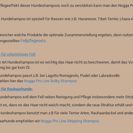
flegeeffekt dieser Hundeshampoos noch zu verstärken kann man den Nogga P
Hundehampoo ist speziell für Rassen wie z.B. Havaneser, Tibet-Terrier, Lhasa 
unsicher welche Produkte die optimale Zusammenstellung ergeben, dann nutzen
Fellpflegesets.
ngestellten
für voluminöses Fell:
r Art Hundeshampoo ist es wichtig das Haar nicht zu beschweren, damit das Volu
ig bis gar kein Öl.
undehampoo passt z.B. bei Lagotto Romagnolo, Pudel oder Labradoodle
ehlen hier das
Nogga Pro Line Bulky Shampoo.
für Rauhaarhunde:
undehampoo soll dem Fell neben Reinigung und Pflege insbesondere mehr Struk
st es, dass es das Haar nicht weich macht, sondern die raue Struktur erhält und 
undeshampoo benutzt man z.B für viele Terrier Arten, Rauhaardackel und ande
aarhunde empfehlen wir
Nogga Pro Line Stripping Shampoo
.