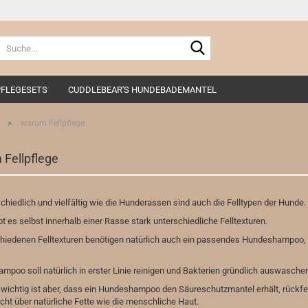
Suche...
FLEGESETS
CUDDLEBEAR'S HUNDEBADEMANTEL
»
warum Fellpflege
Fellpflege
chiedlich und vielfältig wie die Hunderassen sind auch die Felltypen der Hunde.
bt es selbst innerhalb einer Rasse stark unterschiedliche Felltexturen.
hiedenen Felltexturen benötigen natürlich auch ein passendes Hundeshampoo, 
poo soll natürlich in erster Linie reinigen und Bakterien gründlich auswaschen
ichtig ist aber, dass ein Hundeshampoo den Säureschutzmantel erhält, rückfet
icht über natürliche Fette wie die menschliche Haut.