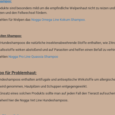
hampoo:
dukte sind besonders mild um die empfindliche Welpenhaut nicht zu reizen und e
zen und den Fellwechsel fördern.
ehlen für Welpen das
Nogga Omega Line Kokum Shampoo
.
siten Shampoo:
e Hundeshampoos die natürliche insektenabwehrende Stoffe enthalten, wie Zit
altsstoffe wirken abstoßend und auf Parasiten und helfen einen Befall zu verhi
ehlen
Nogga Pro Line Quassia Shampoo
o für Problemhaut:
deshampoos enthalten antifugale und antiseptische Wirkstoffe um allergische,
 wird genommen, Hautpilzen und Schuppen entgegengewirkt.
insatz eines solchen Produkts sollte man auf jeden Fall den Tierarzt aufsuche
ehenl hier die Nogga Vet Line Hundeshampoos.