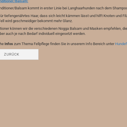
ditioner/Balsam:
ditioner/Balsam kommt in erster Linie bei Langhaarhunden nach dem Shampoo
für tiefengenährtes Haar, dass sich leicht kämmen lässt und hilft Knoten und Fil
Fell wird geschmeidiger bekommt mehr Glanz.
itioner können wir die verschiedenen Nogga Balsam und Masken empfehlen, di
er auch je nach Bedarf individuell eingesetzt werden.
che
Infos
zum Thema Fellpflege finden Sie in unserem Info Bereich unter
Hundefe
ZURÜCK