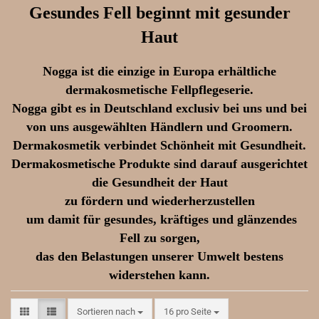
Gesundes Fell beginnt mit gesunder
Haut
Nogga ist die einzige in Europa erhältliche
dermakosmetische Fellpflegeserie.
Nogga gibt es in Deutschland exclusiv bei uns und bei
von uns ausgewählten Händlern und Groomern.
Dermakosmetik verbindet Schönheit mit Gesundheit.
Dermakosmetische Produkte sind darauf ausgerichtet
die Gesundheit der Haut
zu fördern und wiederherzustellen
um damit für gesundes, kräftiges und glänzendes
Fell zu sorgen,
das den Belastungen unserer Umwelt bestens
widerstehen kann.
Sortieren nach
pro Seite
Sortieren nach
16 pro Seite