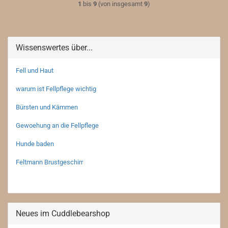
1
bis
9
(von insgesamt
9
)
Wissenswertes über...
Fell und Haut
warum ist Fellpflege wichtig
Bürsten und Kämmen
Gewoehung an die Fellpflege
Hunde baden
Feltmann Brustgeschirr
Neues im Cuddlebearshop