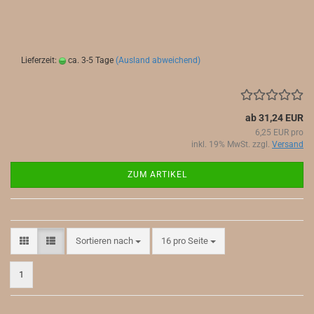
Lieferzeit:
ca. 3-5 Tage
(Ausland abweichend)
ab 31,24 EUR
6,25 EUR pro
inkl. 19% MwSt. zzgl.
Versand
ZUM ARTIKEL
Sortieren nach
pro Seite
Sortieren nach
16 pro Seite
1